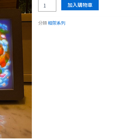
3D
加入購物車
打
印
燈
分類
相架系列
光
相
架
數
量