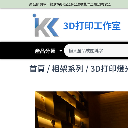
Skip
產品陳列室：觀塘巧明街116-118號萬年工廈13樓B11
to
content
3D打印工作室
Search
產品分類
首頁
/
相架系列
/ 3D打印