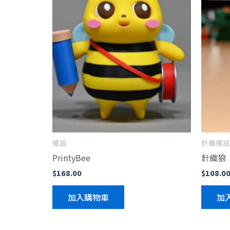
擺設
針織擺設
PrintyBee
針織狼
$
168.00
$
108.0
加入購物車
加