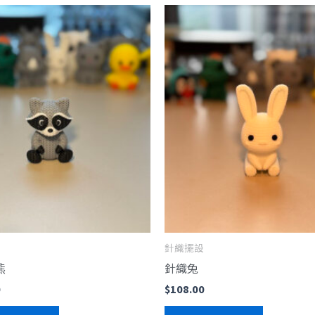
針織擺設
熊
針織兔
0
$
108.00