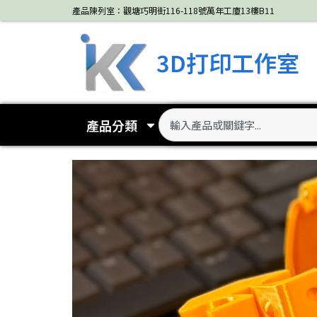
Skip
產品陳列室：觀塘巧明街116-118號萬年工廈13樓B11
to
content
3D打印工作室
Search
產品分類